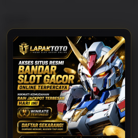
Decrease
Incr
quantity
quant
for
for
Get it fast
LAPAKTOTO
LAP
:
:
Pickup
Akses
Akse
Loading store
Situs
Situs
Resmi
Resm
Bandar
Band
Limited Time Promotion
Slot
Slot
Gacor
Gaco
Online
Onlin
Apa itu LAPAKTOTO ?
Gampang
Gam
Jackpot
Jack
Hari
Hari
Kenapa harus bermain di LAPAKTOTO?
Ini
Ini
Share