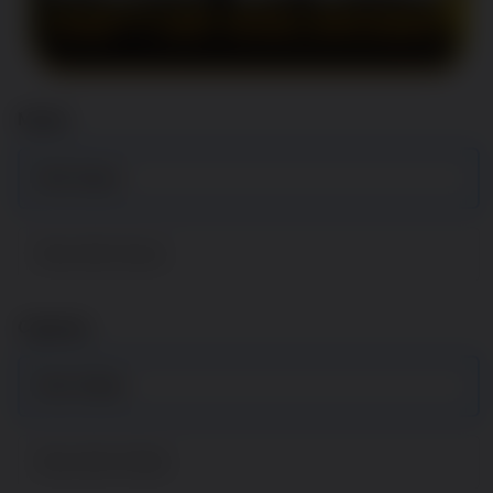
Model
Slot Gacor
Situs Slot Gacor
Capacity
Slot Online
Situs Slot Online